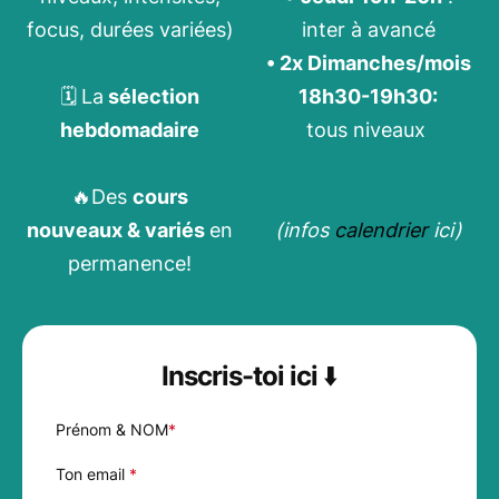
focus, durées variées)
inter à avancé
• 2x Dimanches/mois
🗓
️
La
sélection
18h30-19h30:
hebdomadaire
tous niveaux
🔥Des
cours
nouveaux & variés
en
(infos
calendrier
ici)
permanence!
Inscris-toi ici ⬇️
Prénom & NOM
*
Ton email
*