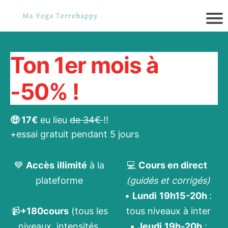
Ton 1er mois à
-50% !
🤑 17€
eu lieu
de 34€
!!
+essai gratuit pendant 5 jours
💙
Accès
illimité
à la
💻
Cours en direct
plateforme
(guidés et corrigés)
•
Lundi
19h15-20h
:
📹
+180cours
(tous les
tous niveaux à inter
niveaux, intensités,
•
Jeudi
19h-20h
: